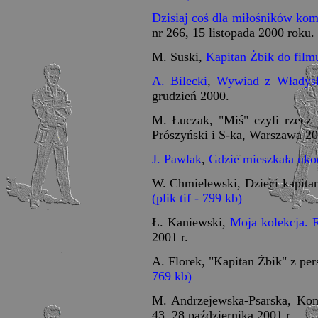
Dzisiaj coś dla miłośników ko
nr 266, 15 listopada 2000 roku.
M. Suski,
Kapitan Żbik do film
A. Bilecki
,
Wywiad z Władys
grudzień 2000.
M. Łuczak, "Miś" czyli rzecz 
Prószyński i S-ka, Warszawa 20
J. Pawlak
,
Gdzie mieszkała uko
W. Chmielewski, Dzieci kapita
(plik tif - 799 kb)
Ł. Kaniewski,
Moja kolekcja. 
2001 r.
A. Florek, "Kapitan Żbik" z per
769 kb)
M. Andrzejewska-Psarska, Kom
43, 28 października 2001 r.