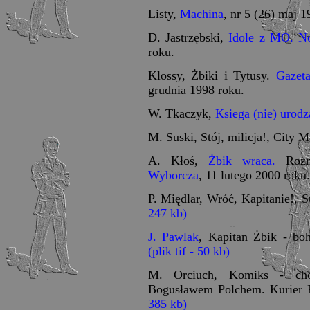
Listy,
Machina
, nr 5 (26) maj 1
D. Jastrzębski,
Idole z MO.
N
roku.
Klossy, Żbiki i Tytusy.
Gazet
grudnia 1998 roku.
W. Tkaczyk,
Ksiega (nie) urodz
M. Suski, Stój, milicja!, City 
A. Kłoś,
Żbik wraca.
Rozm
Wyborcza
, 11 lutego 2000 roku.
P. Międlar, Wróć, Kapitanie!, 
247 kb)
J. Pawlak
, Kapitan Żbik - boh
(plik tif - 50 kb)
M. Orciuch, Komiks - cho
Bogusławem Polchem. Kurier 
385 kb)