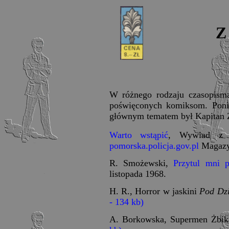
Z 
W różnego rodzaju czasopism
poświęconych komiksom. Poniż
głównym tematem był Kapitan 
Warto wstąpić
, Wywiad z 
pomorska.policja.gov.pl
Magazy
R. Smożewski,
Przytul mni 
listopada 1968.
H. R., Horror w jaskini
Pod Dz
- 134 kb)
A. Borkowska, Supermen Żbik,