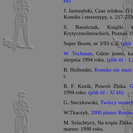
kb)
J. Jastrzębski, Czas relaksu. O l
Komiks i stereotypy, s. 217-23
S. Barańczak, Książki 
Krytycznoliterackich, Poznań 1
Super Boom, nr 3/93 s. 6.
(plik 
W. Tochman
, Gdzie jesteś, k
sierpnia 1994 roku.
(plik tif - 
B. Hollender,
Komiks nie musi 
r.
R. F. Kozik, Powrót Żbika.
G
1994 roku.
(plik tif - 32 kb)
G. Sieczkowski,
Twórcy wszech
W.Tkaczyk,
2000 plansz Rosińs
M. Szlachtycz, Na tropie Żbika
marzec 1998 roku.