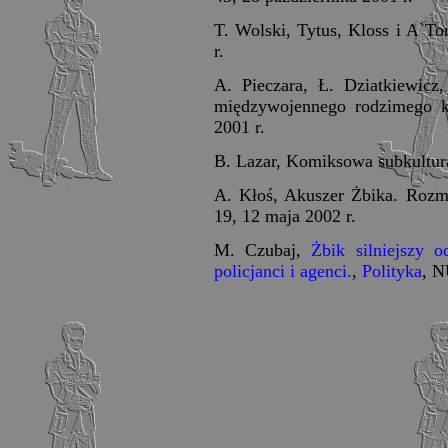
T. Wolski, Tytus, Kloss i A`To
r.
A. Pieczara, Ł. Dziatkiewicz
międzywojennego rodzimego ko
2001 r.
B. Lazar, Komiksowa subkultura,
A. Kłoś, Akuszer Żbika. Roz
19, 12 maja 2002 r.
M. Czubaj,
Żbik silniejszy 
policjanci i agenci.
,
Polityka
, N