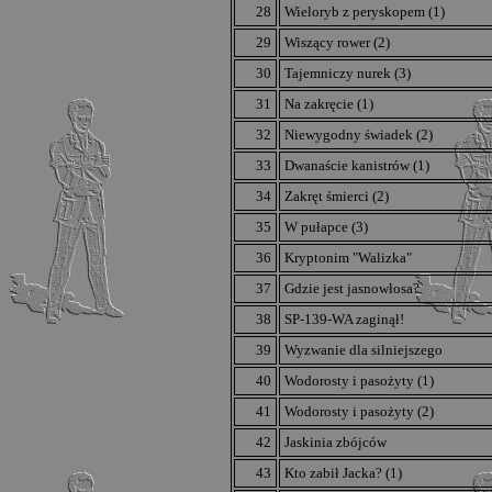
28
Wieloryb z peryskopem (1)
29
Wiszący rower (2)
30
Tajemniczy nurek (3)
31
Na zakręcie (1)
32
Niewygodny świadek (2)
33
Dwanaście kanistrów (1)
34
Zakręt śmierci (2)
35
W pułapce (3)
36
Kryptonim "Walizka"
37
Gdzie jest jasnowłosa?
38
SP-139-WA zaginął!
39
Wyzwanie dla silniejszego
40
Wodorosty i pasożyty (1)
41
Wodorosty i pasożyty (2)
42
Jaskinia zbójców
43
Kto zabił Jacka? (1)