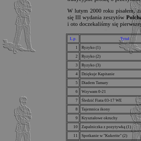
W lutym 2000 roku pisałem, 
się III wydania zeszytów
Polch
i oto doczekaliśmy się pierwsze
L.p.
Tytuł
1
Ryzyko (1)
2
Ryzyko (2)
3
Ryzyko (3)
4
Dziękuje Kapitanie
5
Diadem Tamary
6
Wzywam 0-21
7
Śledzić Fiata 03-17 WE
8
Tajemnica ikony
9
Kryształowe okruchy
10
Zapalniczka z pozytywką (1)
11
Spotkanie w "Kukerite" (2)