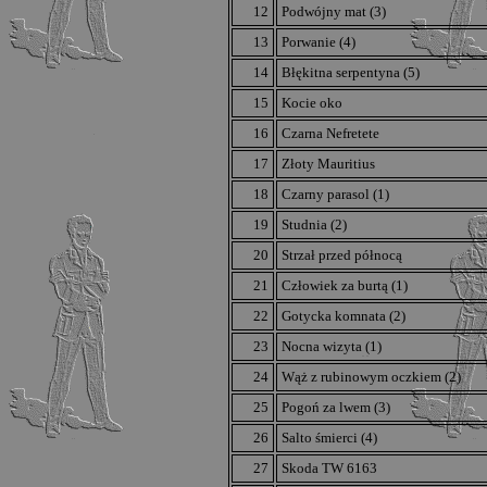
12
Podwójny mat (3)
13
Porwanie (4)
14
Błękitna serpentyna (5)
15
Kocie oko
16
Czarna Nefretete
17
Złoty Mauritius
18
Czarny parasol (1)
19
Studnia (2)
20
Strzał przed północą
21
Człowiek za burtą (1)
22
Gotycka komnata (2)
23
Nocna wizyta (1)
24
Wąż z rubinowym oczkiem (2)
25
Pogoń za lwem (3)
26
Salto śmierci (4)
27
Skoda TW 6163