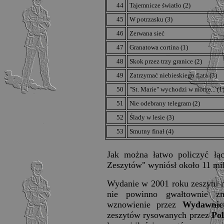
44
Tajemnicze światło (2)
45
W potrzasku (3)
46
Zerwana sieć
47
Granatowa cortina (1)
48
Skok przez trzy granice (2)
49
Zatrzymać niebieskiego fiata (3)
50
"St. Marie" wychodzi w morze... (1
51
Nie odebrany telegram (2)
52
Ślady w lesie (3)
53
Smutny finał (4)
Jak można łatwo policzyć ł
Zeszytów" wyniósł około 11 mi
Wydanie w 2001 roku zeszytu n
nie powinno gwałtownie zmi
wznowienie przez
Wydawni
zeszytów rysowanych przez
Po