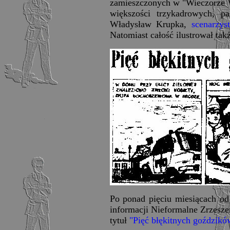
zamieszczonych w "Wieczorze W
większości trzykadrowych, p
Władysław Krupka,
scenarzys
Natomiast całość ilustrował ta
Po ponad pięciu miesiącach od
informacji Nieformalne Zrzesz
tytuł
"Pięć błękitnych goździkó