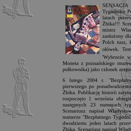
SENSACJA w
Tygodnika Po
latach prze
Żbika!!! Sce
mistrz Wła
zasłużony dl
Polch tusz, 
ołówek. Tema
'Wybrzeże w 
Moneta z poznańskiego muzeu
pułkownika) jako członek zespo
6 lutego 2004 r. "Bezpłatn
pierwszego po ponadwudziestol
Żbika. Publikację historii zaty
rozpoczęto 1 września ubieg
następnych 23 numerach ty
Scenariusz napisał Władysł
numerze "Bezpłatnego Tygodnik
dwudziestu jeden latach prze
Żbika. Scenariusz napisał Wład