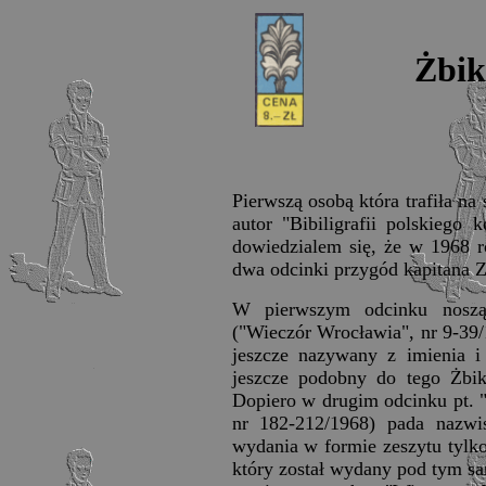
Żbik
Pierwszą osobą która trafiła n
autor "Bibiligrafii polskiego
dowiedzialem się, że w 1968 
dwa odcinki przygód kapitana Z
W pierwszym odcinku nosząc
("Wieczór Wrocławia", nr 9-39/
jeszcze nazywany z imienia i
jeszcze podobny do tego Żbi
Dopiero w drugim odcinku pt. "
nr 182-212/1968) pada nazwi
wydania w formie zeszytu tylko
który został wydany pod tym s